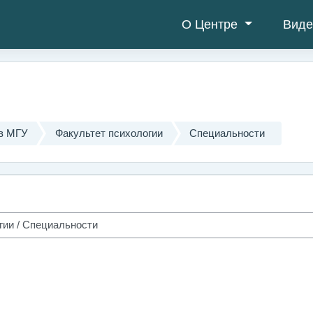
О Центре
Виде
в МГУ
Факультет психологии
Специальности
урса