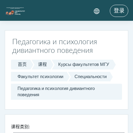
跳到主要内容
登录
Педагогика и психология
дивиантного поведения
首页
课程
Курсы факультетов МГУ
Факультет психологии
Специальности
Педагогика и психология дивиантного
поведения
课程类别: