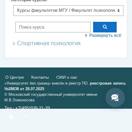
Поиск курса
Поиск курса
Развернуть всё
Спортивная психология
О Центре
Контакты
СМИ о нас
«Университет без границ» внесён в реестр ПО,
реестровая запись
№28838 от 28.07.2025
© Московский государственный университет имени
М.В.Ломоносова
Тел.: +7(495)938-21-39