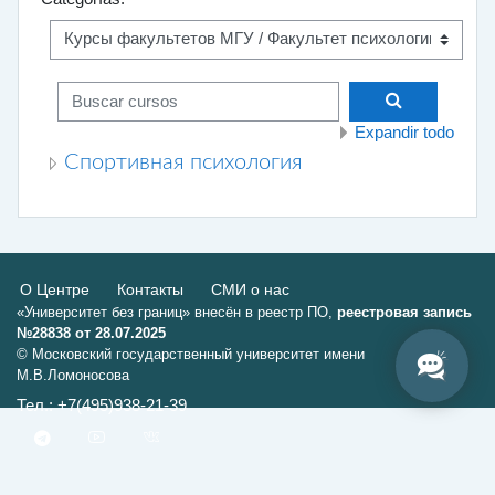
Buscar cursos
Buscar curs
Expandir todo
Спортивная психология
О Центре
Контакты
СМИ о нас
«Университет без границ» внесён в реестр ПО,
реестровая запись
№28838 от 28.07.2025
© Московский государственный университет имени
М.В.Ломоносова
Тел.: +7(495)938-21-39