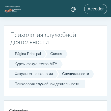
Salta al contenido principal
Acceder
Психология служебной
деятельности
Página Principal
Cursos
Курсы факультетов МГУ
Факультет психологии
Специальности
Психология служебной деятельности
Categorías: