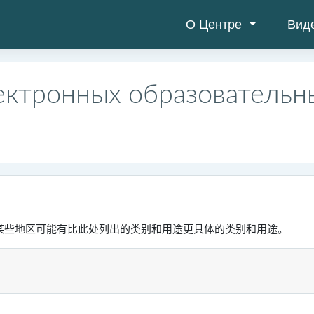
О Центре
Вид
ектронных образовательн
些地区可能有比此处列出的类别和用途更具体的类别和用途。‎