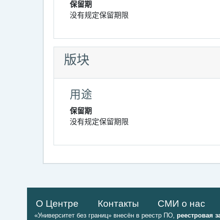
保留期
没有规定保留期限
版块
用途
保留期
没有规定保留期限
О Центре
Контакты
СМИ о нас
«Университет без границ» внесён в реестр ПО,
реестровая з