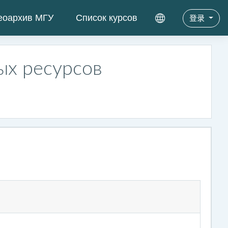
еоархив МГУ
Список курсов
登录
ых ресурсов