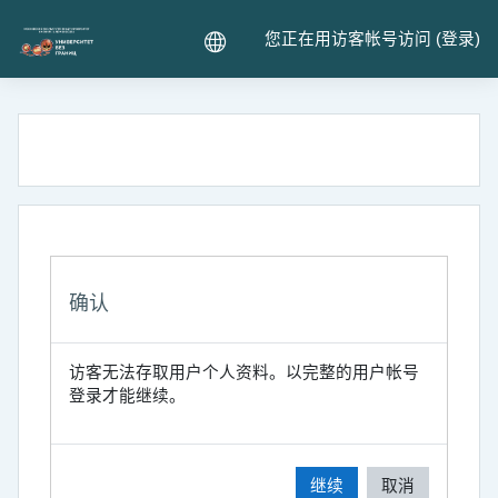
跳到主要内容
您正在用访客帐号访问 (
登录
)
确认
访客无法存取用户个人资料。以完整的用户帐号
登录才能继续。
继续
取消