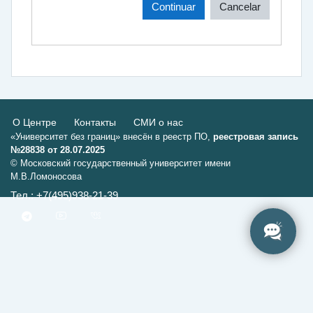
Continuar
Cancelar
О Центре
Контакты
СМИ о нас
«Университет без границ» внесён в реестр ПО,
реестровая запись
№28838 от 28.07.2025
© Московский государственный университет имени
М.В.Ломоносова
Тел.: +7(495)938-21-39