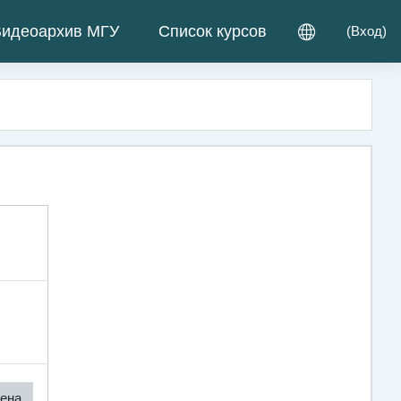
идеоархив МГУ
Список курсов
(
Вход
)
ена