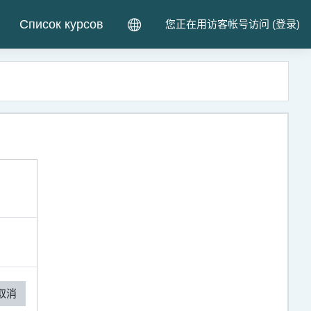
Список курсов
您正在用访客帐号访问 (
登录
)
取消