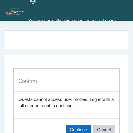
Skip to main content
You are currently using guest access (
Log in
)
Confirm
Guests cannot access user profiles. Log in with a
full user account to continue.
Continue
Cancel