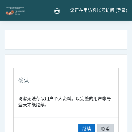
跳到主要内容
您正在用访客帐号访问 (
登录
)
确认
访客无法存取用户个人资料。以完整的用户帐号
登录才能继续。
继续
取消