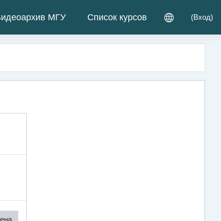
идеоархив МГУ
Список курсов
(
Вход
)
ена