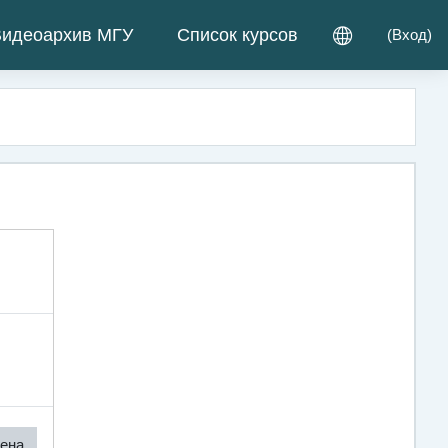
идеоархив МГУ
Список курсов
(
Вход
)
ена