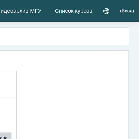
идеоархив МГУ
Список курсов
(
Вход
)
ена