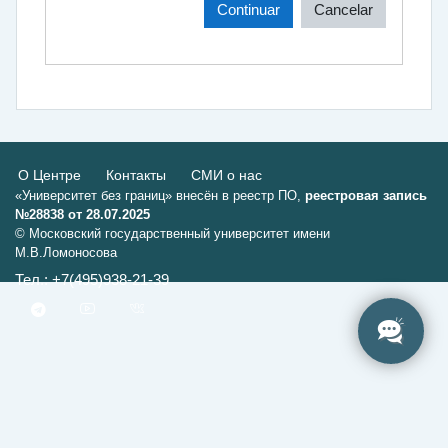
Continuar
Cancelar
О Центре
Контакты
СМИ о нас
«Университет без границ» внесён в реестр ПО,
реестровая запись
№28838 от 28.07.2025
© Московский государственный университет имени
М.В.Ломоносова
Тел.: +7(495)938-21-39