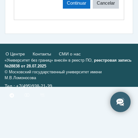
Continuar
Cancelar
О Центре
Контакты
СМИ о нас
«Университет без границ» внесён в реестр ПО,
реестровая запись
№28838 от 28.07.2025
© Московский государственный университет имени
М.В.Ломоносова
Тел.: +7(495)938-21-39