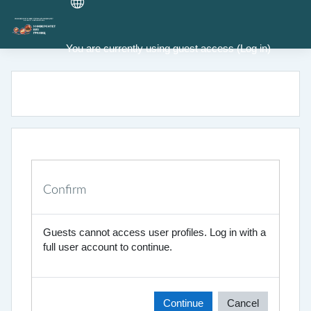
Skip to main content
You are currently using guest access (
Log in
)
Confirm
Guests cannot access user profiles. Log in with a
full user account to continue.
Continue
Cancel