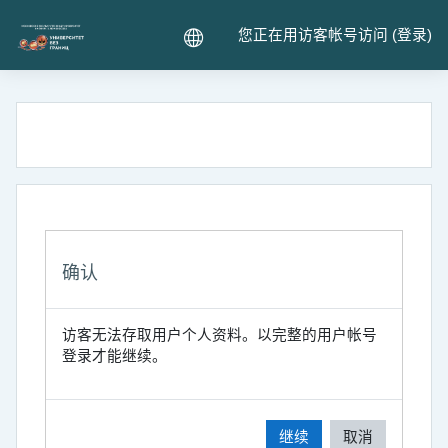
跳到主要内容
您正在用访客帐号访问 (
登录
)
确认
访客无法存取用户个人资料。以完整的用户帐号
登录才能继续。
继续
取消