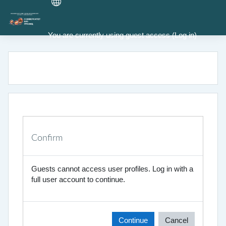
Skip to main content
You are currently using guest access (
Log in
)
Confirm
Guests cannot access user profiles. Log in with a
full user account to continue.
Continue
Cancel