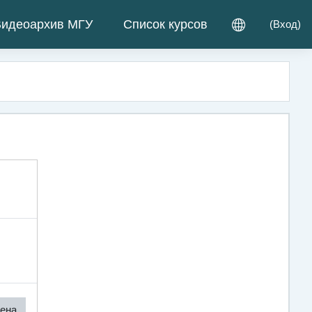
идеоархив МГУ
Список курсов
(
Вход
)
ена