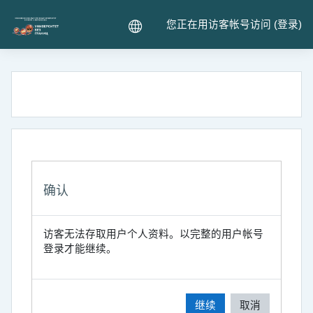
跳到主要内容
您正在用访客帐号访问 (
登录
)
确认
访客无法存取用户个人资料。以完整的用户帐号
登录才能继续。
继续
取消