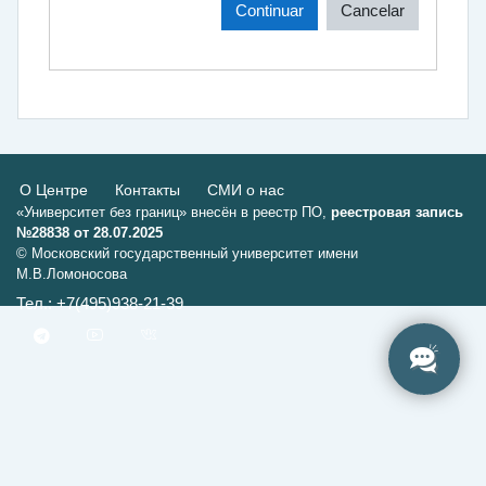
Continuar
Cancelar
О Центре
Контакты
СМИ о нас
«Университет без границ» внесён в реестр ПО,
реестровая запись
№28838 от 28.07.2025
© Московский государственный университет имени
М.В.Ломоносова
Тел.: +7(495)938-21-39