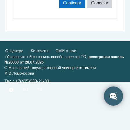
Continuar
Cancelar
О Центре
Контакты
СМИ о нас
«Университет без границ» внесён в реестр ПО,
реестровая запись
№28838 от 28.07.2025
© Московский государственный университет имени
М.В.Ломоносова
Тел.: +7(495)938-21-39