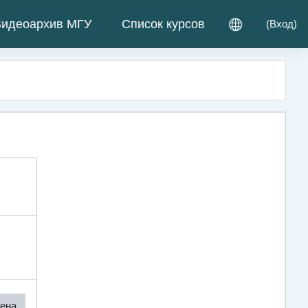
идеоархив МГУ
Список курсов
(
Вход
)
ена