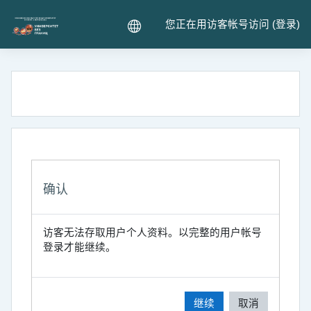
跳到主要内容
您正在用访客帐号访问 (
登录
)
确认
访客无法存取用户个人资料。以完整的用户帐号
登录才能继续。
继续
取消