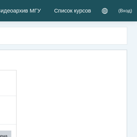
идеоархив МГУ
Список курсов
(
Вход
)
ена