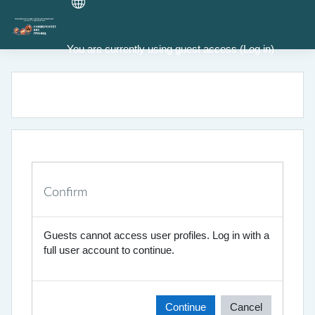
Skip to main content
You are currently using guest access (
Log in
)
Confirm
Guests cannot access user profiles. Log in with a
full user account to continue.
Continue
Cancel