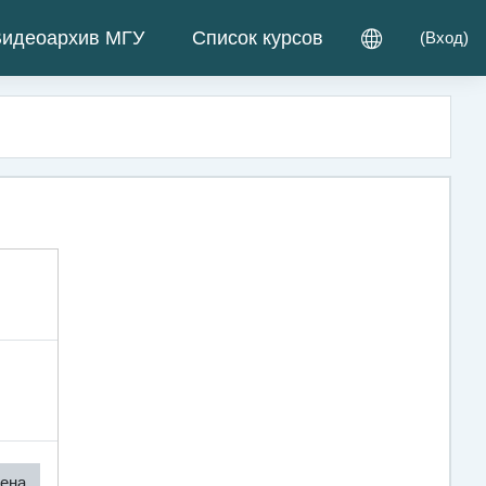
идеоархив МГУ
Список курсов
(
Вход
)
ена