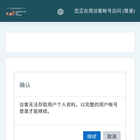
跳到主要内容
您正在用访客帐号访问 (
登录
)
确认
访客无法存取用户个人资料。以完整的用户帐号
登录才能继续。
继续
取消