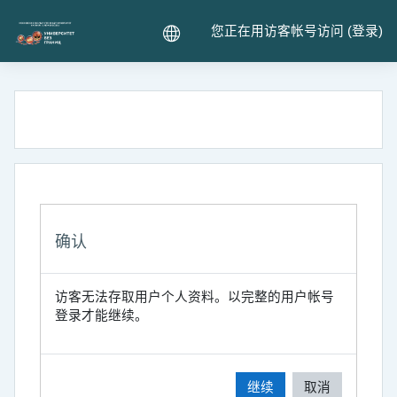
跳到主要内容
您正在用访客帐号访问 (
登录
)
确认
访客无法存取用户个人资料。以完整的用户帐号
登录才能继续。
继续
取消