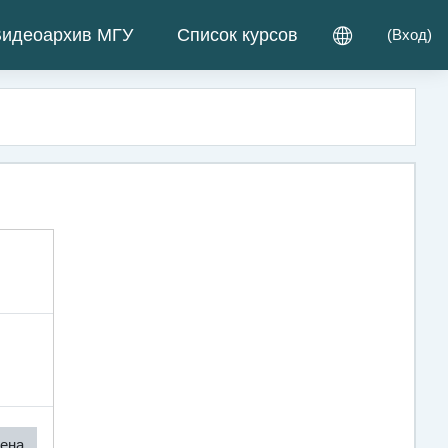
идеоархив МГУ
Список курсов
(
Вход
)
ена