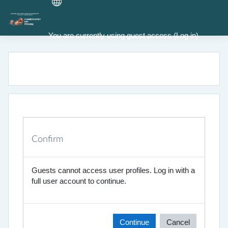
Skip to main content
You are currently using guest access (
Log in
)
Confirm
Guests cannot access user profiles. Log in with a
full user account to continue.
Continue
Cancel