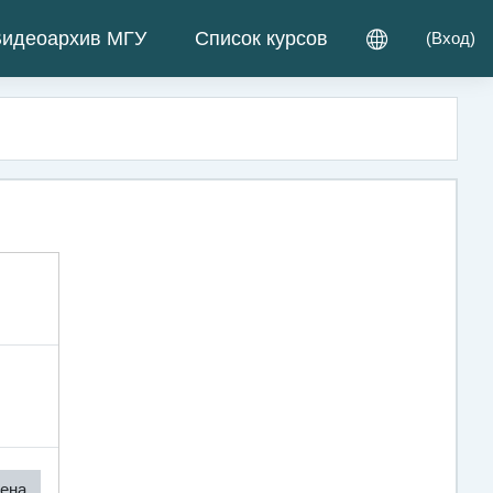
идеоархив МГУ
Список курсов
(
Вход
)
ена