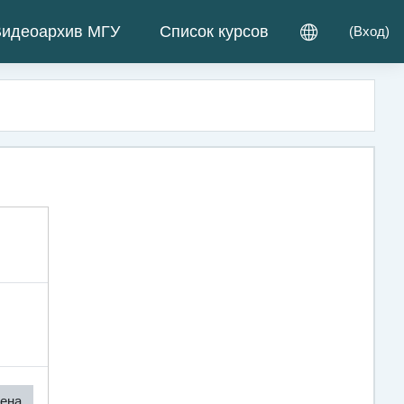
идеоархив МГУ
Список курсов
(
Вход
)
ена