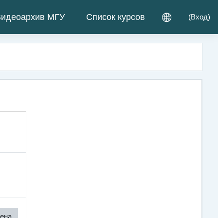
идеоархив МГУ
Список курсов
(
Вход
)
ена