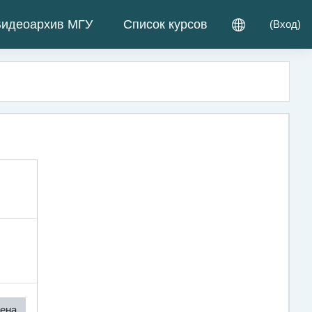
идеоархив МГУ
Список курсов
(
Вход
)
ена