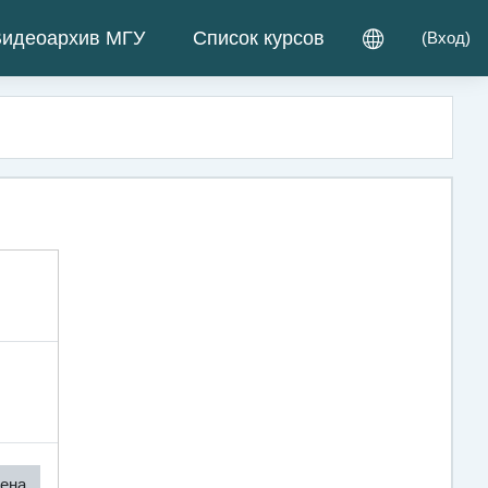
идеоархив МГУ
Список курсов
(
Вход
)
ена