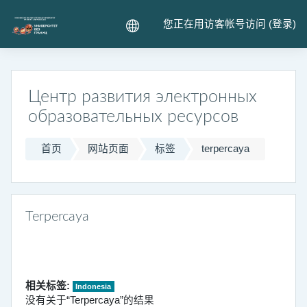
跳到主要内容
您正在用访客帐号访问 (
登录
)
Центр развития электронных
образовательных ресурсов
首页
网站页面
标签
terpercaya
Terpercaya
相关标签:
Indonesia
没有关于“Terpercaya”的结果