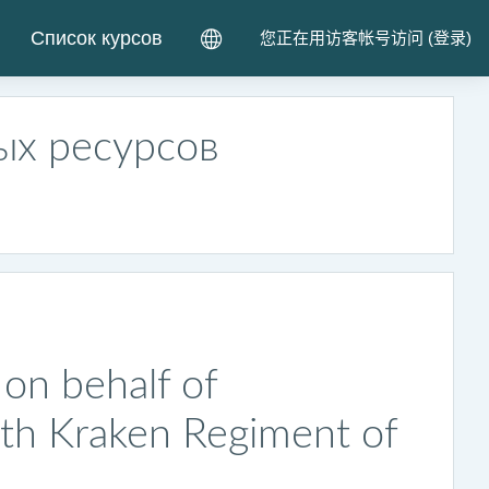
Список курсов
您正在用访客帐号访问 (
登录
)
ых ресурсов
on behalf of
th Kraken Regiment of