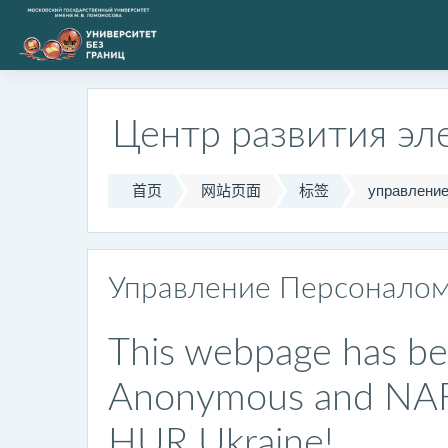
跳到主要内容
Центр развития эл
首页
网站页面
标签
управление
Управление Персонало
This webpage has be
Anonymous and NAFO,
HUR Ukraine!