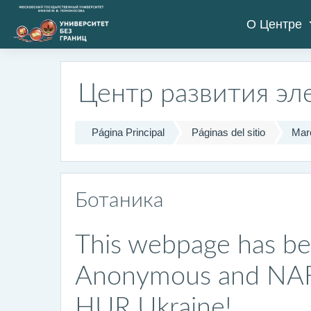
Salta al contenido principal
О Центре
Центр развития эл
Página Principal
Páginas del sitio
Mar
Ботаника
This webpage has be
Anonymous and NAFO,
HUR Ukraine!