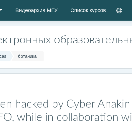
Видеоархив МГУ
Список курсов
ектронных образовательн
cas
ботаника
en hacked by Cyber Anakin 
 while in collaboration wi