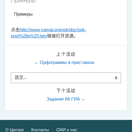
Примеры
Примеры
点击
http://www.yamal.org/ook/doc/ook-
prist%28p%29.htm
链接打开资源。
上个活动
← Орфограммы в приставках
跳至...
下个活动
Задания А6 ГИА →
О Центре
Контакты
СМИ о нас