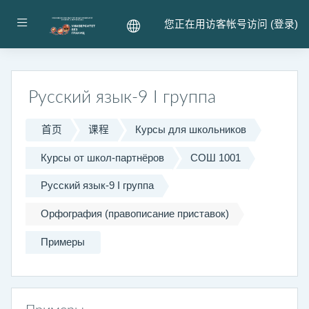
跳到主要内容
停靠面板
您正在用访客帐号访问 (
登录
)
Русский язык-9 I группа
首页
课程
Курсы для школьников
Курсы от школ-партнёров
СОШ 1001
Русский язык-9 I группа
Орфография (правописание приставок)
Примеры