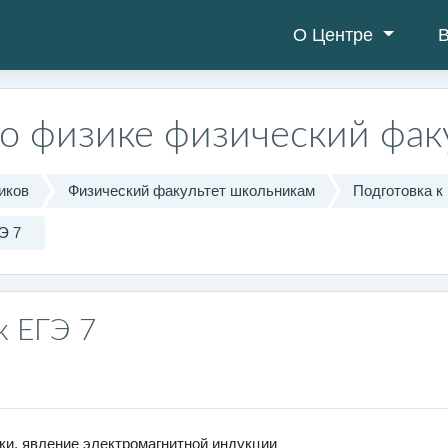
О Центре
В
по физике физический фак
иков
Физический факультет школьникам
Подготовка к
Э 7
к ЕГЭ 7
оки, явление электромагнитной индукции