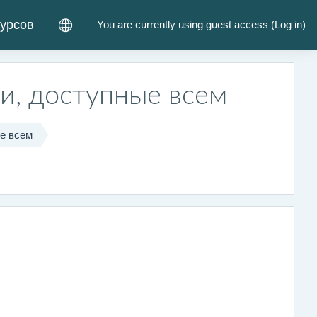
курсов
You are currently using guest access (
Log in
)
и, доступные всем
е всем