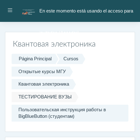
Salta al contenido principal
Panel lateral
En este momento está usando el acceso para
invitados (
Acceder
)
Квантовая электроника
Página Principal
Cursos
Открытые курсы МГУ
Квантовая электроника
ТЕСТИРОВАНИЕ ВУЗЫ
Пользовательская инструкция работы в
BigBlueButton (студентам)