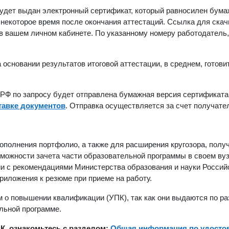
дет выдан электронный сертификат, который равносилен бума
 некоторое время после окончания аттестаций. Ссылка для скач
 вашем личном кабинете. По указанному номеру работодатель,
основании результатов итоговой аттестации, в среднем, готови
РФ по запросу будет отправлена бумажная версия сертификата
тавке документов
. Отправка осуществляется за счет получате
полнения портфолио, а также для расширения кругозора, полу
можности зачета части образовательной программы в своем ву
ии с рекомендациями Министерства образования и науки Россий
риложения к резюме при приеме на работу.
м о повышении квалификации (УПК), так как они выдаются по р
льной программе.
ПК, ознакомьтесь с разделом:
Общая информация по удосто