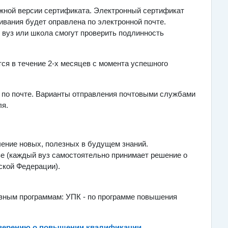
жной версии сертификата. Электронный сертификат
ивания будет оправлена по электронной почте.
 вуз или школа смогут проверить подлинность
тся в течение 2-х месяцев с момента успешного
 по почте. Варианты отправления почтовыми службами
ля.
чение новых, полезных в будущем знаний.
зе (каждый вуз самостоятельно принимает решение о
ской Федерации).
азным программам: УПК - по программе повышения
верению о повышении квалификации
.