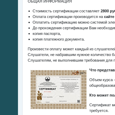
ОБЩАЯ ИНФОРМАЦИЯ
Стоимость
сертификации
составляет
2
800 р
Оплата сертификации производится на
сайте
Оплатить сертификацию можно системой эле
До прохождения сертификации Вам необходим
копия паспорта,
копия платежного документа.
Произвести оплату может каждый из слушателей
Слушатели, не набравшим нужное количество ба
Слушателям, не выполнившим требования для п
Что представ
Объем курса 
общеобразова
Кто может по
Сертификат м
требуется.