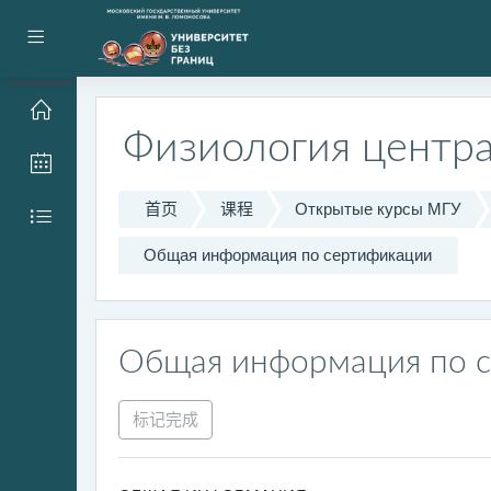
跳到主要内容
停靠面板
Физиология центр
首页
课程
Открытые курсы МГУ
Общая информация по сертификации
Общая информация по 
标记完成