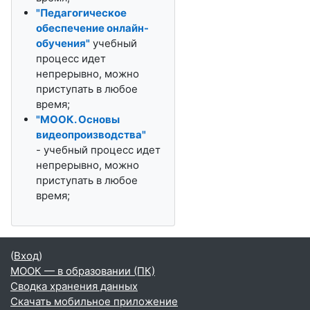
"Педагогическое
обеспечение онлайн-
обучения"
учебный
процесс идет
непрерывно, можно
приступать в любое
время;
"МООК. Основы
видеопроизводства"
- учебный процесс идет
непрерывно, можно
приступать в любое
время;
(
Вход
)
МООК — в образовании (ПК)
Сводка хранения данных
Скачать мобильное приложение