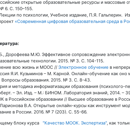
оссийские открытые образовательные ресурсы и массовые 
№ 6. С. 150–155.
Лекции по психологии, Учебное издание, П.Я. Гальперин. Изд.
проект
«Современная цифровая образовательная среда в Р
ература:
Б., Дорофеева М.Ю. Эффективное сопровождение электронн
азовательные технологии. 2015. № 3. С. 104-115.
чение всю жизнь и МООС //
Электронное обучение
в непреры
ссия Я.И. Кузьминов – М. Карной. Онлайн-обучение как оно 
 Вопросы образования. 2015. № 3. С. 8-43.
ория и методика информатизации образования (психолого-пе
оберт. – Эл. Изд. – М.: БИНОМ. Лаборатория знаний, 2014. – 39
К в Российском образовании // Высшее образование в России.
 Ларионова В.А. Открытые онлайн-курсы как инструмент мод
ние в России. 2016. № 7 (203). С. 55-66.
ющему блоку курса
"Качество МООК. Экспертиза"
, как толь