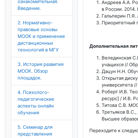
ознакомительная.
Андреев А.А. Р
Введение.
в России. 2014. 
Гальперин П.Я. 
2. Нормативно-
Приоритетный 
правовые основы
МООК и применение
дистанционных
Дополнительная лит
технологий в МГУ
Велединская С.
3. История развития
учащихся // Обр
МООК. Обзор
Дацун Н.Н. Обу
площадок.
Открытая диску
университета //
Роберт И.В. Те
4. Психолого-
ресурс] / И.В. Р
педагогические
Титова С.В. МОО
аспекты онлайн
Третьяков В.С.,
обучения
Высшее образова
5. Семинар для
Переходите к следу
представления