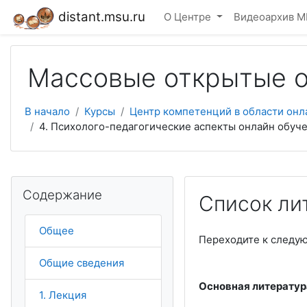
Перейти к основному содержанию
distant.msu.ru
О Центре
Видеоархив М
Массовые открытые о
В начало
Курсы
Центр компетенций в области онл
4. Психолого-педагогические аспекты онлайн обуч
Пропустить Содержание
Содержание
Список ли
Общее
Переходите к следу
Общие сведения
Основная литератур
1. Лекция