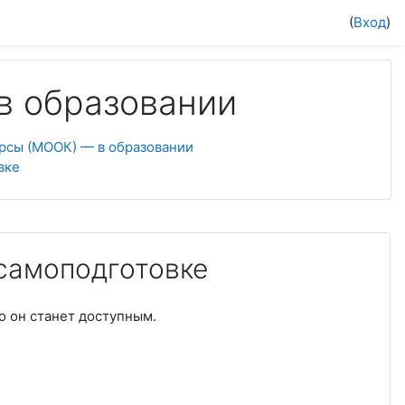
(
Вход
)
в образовании
рсы (МООК) — в образовании
вке
 самоподготовке
о он станет доступным.