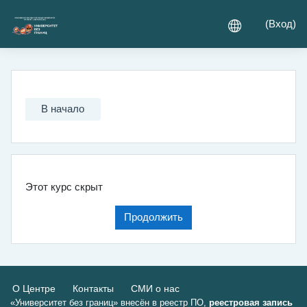
Перейти к основному содержанию
(
Вход
)
В начало
Этот курс скрыт
Продолжить
О Центре
Контакты
СМИ о нас
«Университет без границ» внесён в реестр ПО,
реестровая запись