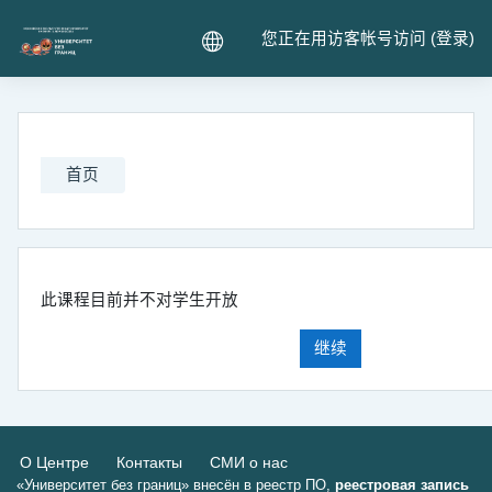
跳到主要内容
您正在用访客帐号访问 (
登录
)
首页
此课程目前并不对学生开放
继续
О Центре
Контакты
СМИ о нас
«Университет без границ» внесён в реестр ПО,
реестровая запись