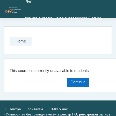
Skip to main content
You are currently using guest access (
Log in
)
Home
This course is currently unavailable to students
Continue
О Центре
Контакты
СМИ о нас
«Университет без границ» внесён в реестр ПО,
реестровая запись