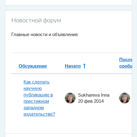
Новостной форум
Главные новости и объявления
Послед
Обсуждение
Начато
сообще
Статус
Список обсуждений. Показано 1 и
Как сделать
научную
публикацию в
Sukhareva Inna
Su
престижном
20 фев 2014
2
западном
издательстве?